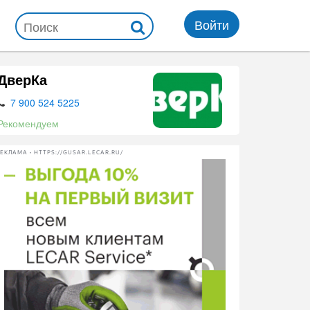
Войти
ДверКа
7 900 524 5225
Рекомендуем
ЕКЛАМА • HTTPS://GUSAR.LECAR.RU/